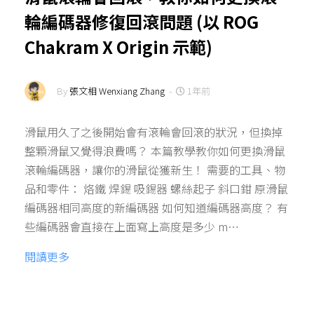
輪編碼器修復回滾問題 (以 ROG
Chakram X Origin 示範)
By
張文相 Wenxiang Zhang
-
1年前
滑鼠用久了之後開始會有滾輪會回滾的狀況，但換掉
整顆滑鼠又覺得浪費嗎？ 本篇教學教你如何更換滑鼠
滾輪編碼器，讓你的滑鼠從獲新生！ 需要的工具、物
品和零件： 烙鐵 焊錫 吸錫器 螺絲起子 斜口鉗 原滑鼠
編碼器相同高度的新編碼器 如何知道編碼器高度？ 有
些編碼器會直接在上面寫上高度是多少 m…
閱讀更多