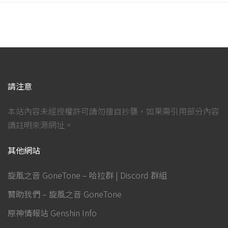
請注意
本站內容未經授權許可請勿擅自抄襲，如果需引用部分內容
請註明來源網址。
其他網站
旋風之音 GoneTone – 哈拉群 | Discord 群組
贊助我們 – 旋風之音 GoneTone
原神情報站 Genshin Info