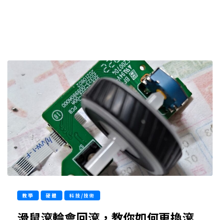
教學
硬體
科技/技術
滑鼠滾輪會回滾，教你如何更換滾