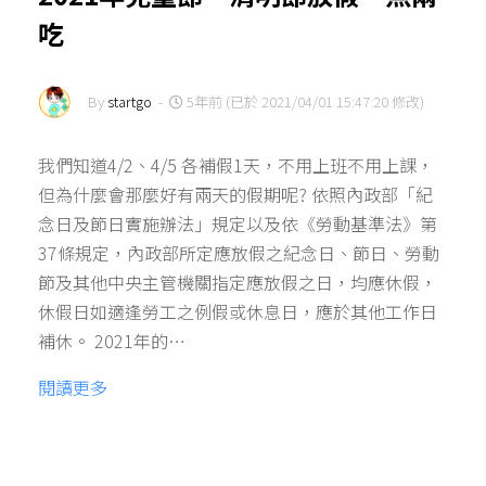
吃
By
startgo
-
5年前 (已於 2021/04/01 15:47:20 修改)
我們知道4/2、4/5 各補假1天，不用上班不用上課，
但為什麼會那麼好有兩天的假期呢? 依照內政部「紀
念日及節日實施辦法」規定以及依《勞動基準法》第
37條規定，內政部所定應放假之紀念日、節日、勞動
節及其他中央主管機關指定應放假之日，均應休假，
休假日如適逢勞工之例假或休息日，應於其他工作日
補休。 2021年的…
閱讀更多