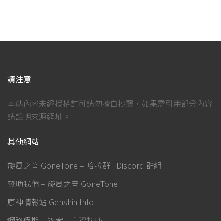
請注意
本站內容未經授權許可請勿擅自抄襲，如果需引用部分內容
請註明來源網址。
其他網站
旋風之音 GoneTone – 哈拉群 | Discord 群組
贊助我們 – 旋風之音 GoneTone
原神情報站 Genshin Info
網路假期 – 答案共享資料庫