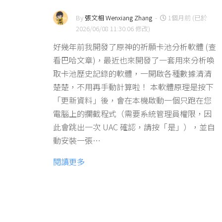
By
張文相 Wenxiang Zhang
-
1個月前 (已於
2026/06/08 11:30:06 修改)
好幾年前我開發了原神的祈願卡池分析軟體 (查
看巴哈文章)，最近也來開發了一套用來分析喚
取卡池歷史記錄的軟體，一開啟各種數據清清
楚楚，不用再手動計算啦！ 本軟體原理是按下
「更新資料」後，會在本機啟動一個只跑在您
電腦上的攔截程式（需要系統管理員權限，因
此會跳出一次 UAC 確認，請按「是」），並自
動安裝一張…
閱讀更多