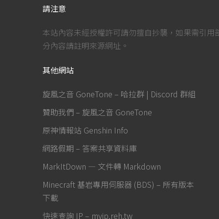
請注意
本站內容未經授權許可請勿擅自抄襲，如果需引用
分內容請註明來源網址。
其他網站
旋風之音 GoneTone – 哈拉群 | Discord 群組
贊助我們 – 旋風之音 GoneTone
原神情報站 Genshin Info
網路假期 – 答案共享資料庫
MarkItDown — 文件轉 Markdown
Minecraft 基岩專用伺服器 (BDS) – 所有版本
下載
快速查詢 IP – myip.reh.tw