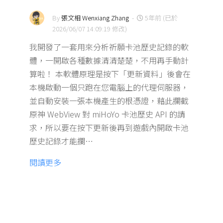
By
張文相 Wenxiang Zhang
-
5年前 (已於
2026/06/07 14:09:19 修改)
我開發了一套用來分析祈願卡池歷史記錄的軟
體，一開啟各種數據清清楚楚，不用再手動計
算啦！ 本軟體原理是按下「更新資料」後會在
本機啟動一個只跑在您電腦上的代理伺服器，
並自動安裝一張本機產生的根憑證，藉此攔截
原神 WebView 對 miHoYo 卡池歷史 API 的請
求，所以要在按下更新後再到遊戲內開啟卡池
歷史記錄才能攔…
閱讀更多