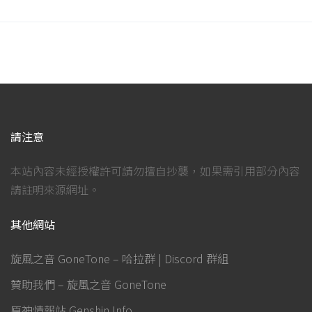
請注意
本站內容未經授權許可請勿擅自抄襲，如果需引用部分內容
請註明來源網址。
其他網站
旋風之音 GoneTone – 哈拉群 | Discord 群組
贊助我們 – 旋風之音 GoneTone
原神情報站 Genshin Info