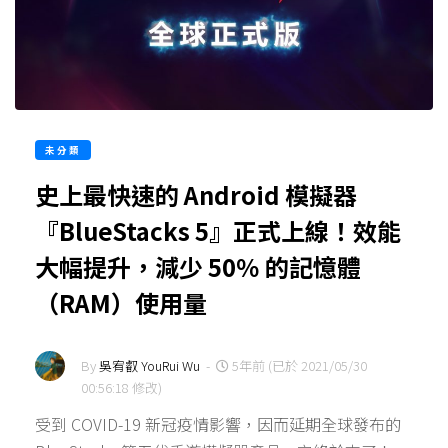
未分類
史上最快速的 Android 模擬器
『BlueStacks 5』正式上線！效能
大幅提升，減少 50％ 的記憶體
（RAM）使用量
By
吳宥叡 YouRui Wu
-
5年前 (已於 2021/05/30
00:56:18 修改)
受到 COVID-19 新冠疫情影響，因而延期全球發布的