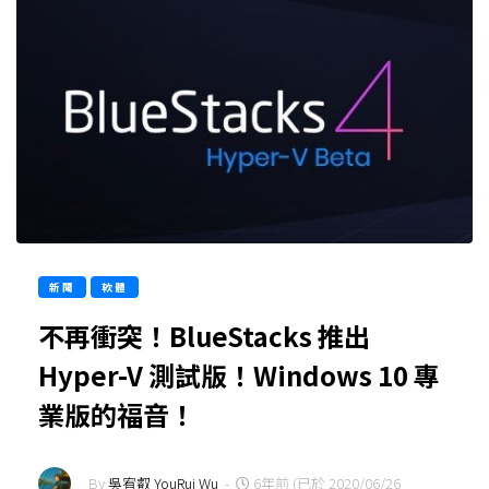
新聞
軟體
不再衝突！BlueStacks 推出
Hyper-V 測試版！Windows 10 專
業版的福音！
By
吳宥叡 YouRui Wu
-
6年前 (已於 2020/06/26