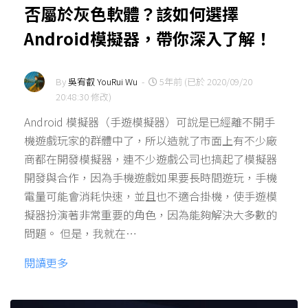
否屬於灰色軟體？該如何選擇
Android模擬器，帶你深入了解！
By
吳宥叡 YouRui Wu
-
5年前 (已於 2020/09/20
20:48:30 修改)
Android 模擬器（手遊模擬器）可說是已經離不開手
機遊戲玩家的群體中了，所以造就了市面上有不少廠
商都在開發模擬器，連不少遊戲公司也搞起了模擬器
開發與合作，因為手機遊戲如果要長時間遊玩，手機
電量可能會消耗快速，並且也不適合掛機，使手遊模
擬器扮演著非常重要的角色，因為能夠解決大多數的
問題。 但是，我就在…
閱讀更多