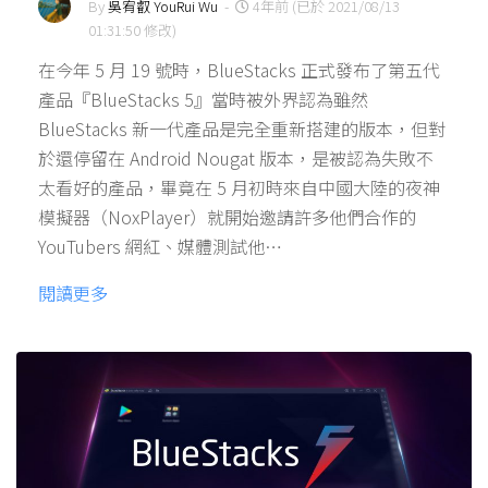
By
吳宥叡 YouRui Wu
-
4年前 (已於 2021/08/13
01:31:50 修改)
在今年 5 月 19 號時，BlueStacks 正式發布了第五代
產品『BlueStacks 5』當時被外界認為雖然
BlueStacks 新一代產品是完全重新搭建的版本，但對
於還停留在 Android Nougat 版本，是被認為失敗不
太看好的產品，畢竟在 5 月初時來自中國大陸的夜神
模擬器（NoxPlayer）就開始邀請許多他們合作的
YouTubers 網紅、媒體測試他…
閱讀更多