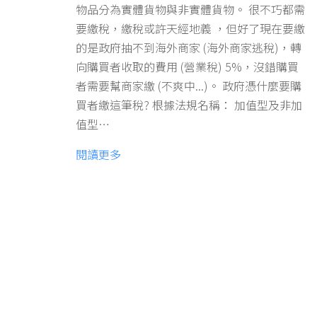
物品分為實體貨物與非實體貨物。 很不巧都需
要繳稅，繳稅或許天經地義 ，但好了現在要繳
的是政府抽不到海外商家 (海外商家逃稅)，轉
向購買者收取的費用 (營業稅) 5%，沒錯購買
者需要幫商家繳 (不爽中...)。 政府憑什麼要購
買者繳這筆稅? 根據法規名稱： 加值型及非加
值型…
閱讀更多