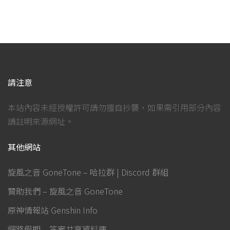
請注意
本站內容未經授權許可請勿擅自抄襲，如果需引用部分內容
請註明來源網址。
其他網站
旋風之音 GoneTone – 哈拉群 | Discord 群組
贊助我們 – 旋風之音 GoneTone
原神情報站 Genshin Info
網路假期 – 答案共享資料庫