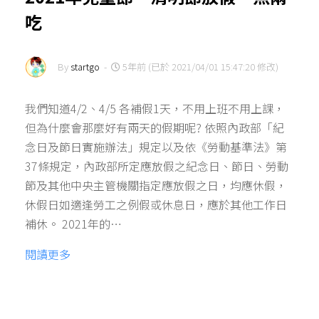
吃
By
startgo
-
5年前 (已於 2021/04/01 15:47:20 修改)
我們知道4/2、4/5 各補假1天，不用上班不用上課，
但為什麼會那麼好有兩天的假期呢? 依照內政部「紀
念日及節日實施辦法」規定以及依《勞動基準法》第
37條規定，內政部所定應放假之紀念日、節日、勞動
節及其他中央主管機關指定應放假之日，均應休假，
休假日如適逢勞工之例假或休息日，應於其他工作日
補休。 2021年的…
閱讀更多