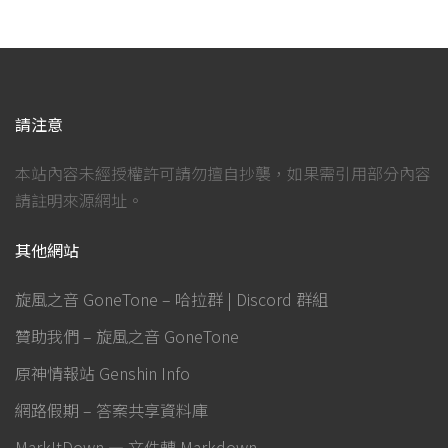
請注意
本站內容未經授權許可請勿擅自抄襲，如果需引用部分內容
請註明來源網址。
其他網站
旋風之音 GoneTone – 哈拉群 | Discord 群組
贊助我們 – 旋風之音 GoneTone
原神情報站 Genshin Info
網路假期 – 答案共享資料庫
MarkItDown — 文件轉 Markdown