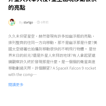
的亮點
By
startgo
-
6年前
久久未仰望星空，赫然發現有許多如幽浮般的亮點，
排列整齊的往同一方向移動，那不是幽浮那是什麼?美
國太空總署也拍攝到移動很快的不明飛行物體。 是世
界末日的前兆?還是外星人來拜訪地球?有人拿起望遠
鏡觀察許久終於發現那是什麼。是一個個的衛星高速
移動劃過天際，許個願望? A SpaceX Falcon 9 rocket
with the comp…
閱讀更多