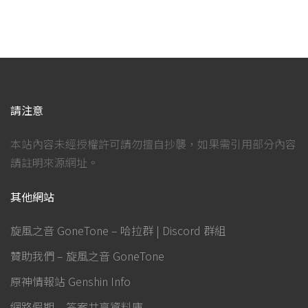
請注意
本站內容未經授權許可請勿擅自抄襲，如果需引用部分內容
請註明來源網址。
其他網站
旋風之音 GoneTone – 哈拉群 | Discord 群組
贊助我們 – 旋風之音 GoneTone
原神情報站 Genshin Info
網路假期 – 答案共享資料庫