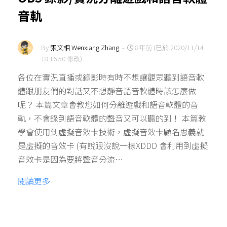
音軌
By
張文相 Wenxiang Zhang
-
8年前 (已於 2020/11/14
18:16:50 修改)
各位在實況直播或錄影時有時不想讓觀眾聽到語音軟
體跟朋友們的對話又不想靜音語音軟體時該怎麼做
呢？ 本篇文章會教您如何分離遊戲和語音軟體的音
軌，不會錄到語音軟體的聲音又可以聽的到！ 本篇教
學會使用到虛擬音效卡技術，虛擬音效卡顧名思義就
是虛擬的音效卡 (有說跟沒說一樣XDDD 會利用到虛擬
音效卡是因為要將聲音分流…
閱讀更多