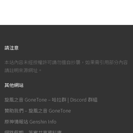
請注意
本站內容未經授權許可請勿擅自抄襲，如果需引用部分內容
請註明來源網址。
其他網站
旋風之音 GoneTone – 哈拉群 | Discord 群組
贊助我們 – 旋風之音 GoneTone
原神情報站 Genshin Info
網路假期 – 答案共享資料庫