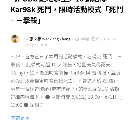
Kar98k 死鬥，限時活動模式「死鬥
– ㄧ擊殺」
By
張文相 Wenxiang Zhang
-
8年前 (已於 2018/06/11
16:07:44 修改)
PUBG 官方宣布了本周的活動模式，名稱為 死鬥 – ㄧ
擊殺！ 此模式可組 10 人隊伍，地圖天氣為雨天
(Rainy)，進入遊戲時會裝備 Kar98k 與 吉利服，且玩
家受到致命傷害時會直接死亡，不會進入昏厥狀態。
這是一個練習爆頭 (或被爆頭？) 的模式呢OUO 活動
詳細内容如下。 ● 活動時間 6/8(五) 13:00 ~ 6/11(一)
13:00 ● 配對方…
閱讀更多