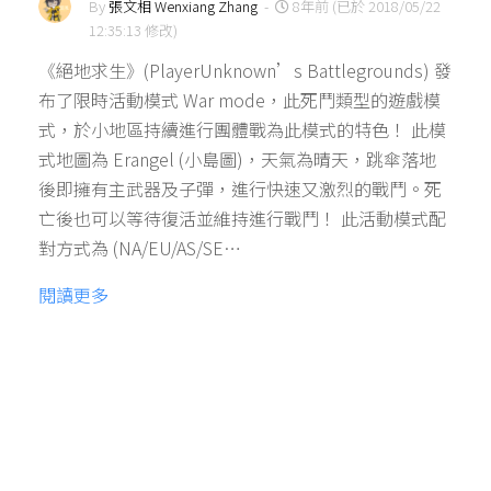
By
張文相 Wenxiang Zhang
-
8年前 (已於 2018/05/22
12:35:13 修改)
《絕地求生》(PlayerUnknown’s Battlegrounds) 發
布了限時活動模式 War mode，此死鬥類型的遊戲模
式，於小地區持續進行團體戰為此模式的特色！ 此模
式地圖為 Erangel (小島圖)，天氣為晴天，跳傘落地
後即擁有主武器及子彈，進行快速又激烈的戰鬥。死
亡後也可以等待復活並維持進行戰鬥！ 此活動模式配
對方式為 (NA/EU/AS/SE…
閱讀更多