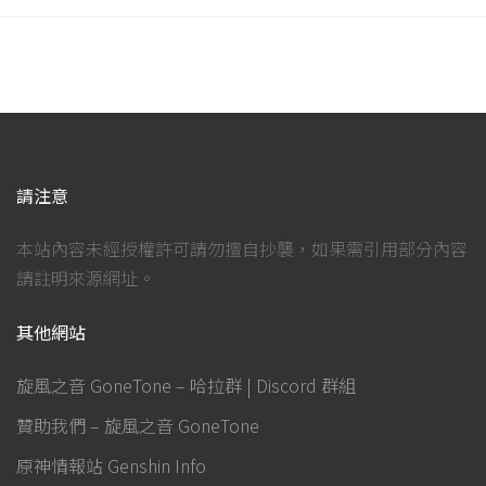
請注意
本站內容未經授權許可請勿擅自抄襲，如果需引用部分內容
請註明來源網址。
其他網站
旋風之音 GoneTone – 哈拉群 | Discord 群組
贊助我們 – 旋風之音 GoneTone
原神情報站 Genshin Info