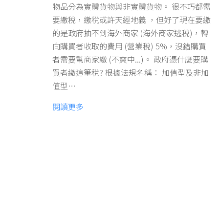
物品分為實體貨物與非實體貨物。 很不巧都需
要繳稅，繳稅或許天經地義 ，但好了現在要繳
的是政府抽不到海外商家 (海外商家逃稅)，轉
向購買者收取的費用 (營業稅) 5%，沒錯購買
者需要幫商家繳 (不爽中...)。 政府憑什麼要購
買者繳這筆稅? 根據法規名稱： 加值型及非加
值型…
閱讀更多