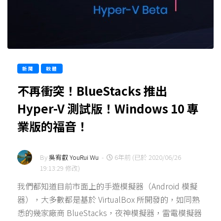
新聞
軟體
不再衝突！BlueStacks 推出
Hyper-V 測試版！Windows 10 專
業版的福音！
By
吳宥叡 YouRui Wu
-
6年前 (已於 2020/06/26
19:13:29 修改)
我們都知道目前市面上的手遊模擬器（Android 模擬
器），大多數都是基於 VirtualBox 所開發的，如同熟
悉的幾家廠商 BlueStacks，夜神模擬器，雷電模擬器