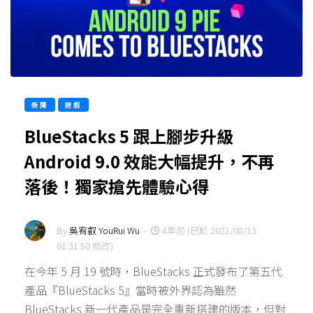
新聞
遊戲
BlueStacks 5 跟上腳步升級
Android 9.0 效能大幅提升，不再
落後！獨家搶先體驗心得
By
吳宥叡 YouRui Wu
-
4年前 (已於 2021/08/13
01:31:50 修改)
在今年 5 月 19 號時，BlueStacks 正式發布了第五代
產品『BlueStacks 5』當時被外界認為雖然
BlueStacks 新一代產品是完全重新搭建的版本，但對