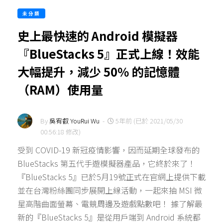
未分類
史上最快速的 Android 模擬器
『BlueStacks 5』正式上線！效能
大幅提升，減少 50％ 的記憶體
（RAM）使用量
By
吳宥叡 YouRui Wu
-
5年前 (已於 2021/05/30
00:56:18 修改)
受到 COVID-19 新冠疫情影響，因而延期全球發布的
BlueStacks 第五代手遊模擬器產品，它終於來了！
『BlueStacks 5』已於5月19號正式在官網上提供下載
並在台灣粉絲團同步展開上線活動，一起來抽 MSI 微
星高階曲面螢幕、電競周邊及遊戲點數吧！ 據了解最
新的『BlueStacks 5』是從用戶端到 Android 系統都