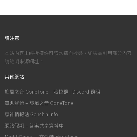
請注意
本站內容未經授權許可請勿擅自抄襲，如果需引用部分內容
請註明來源網址。
其他網站
旋風之音 GoneTone – 哈拉群 | Discord 群組
贊助我們 – 旋風之音 GoneTone
原神情報站 Genshin Info
網路假期 – 答案共享資料庫
MarkItDown — 文件轉 Markdown