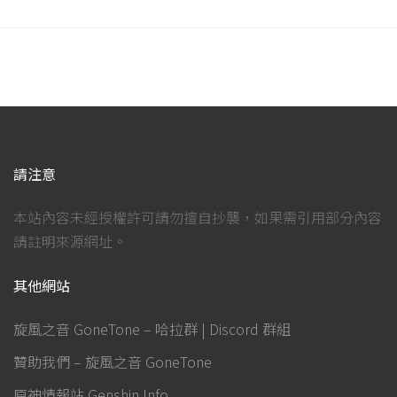
請注意
本站內容未經授權許可請勿擅自抄襲，如果需引用部分內容
請註明來源網址。
其他網站
旋風之音 GoneTone – 哈拉群 | Discord 群組
贊助我們 – 旋風之音 GoneTone
原神情報站 Genshin Info