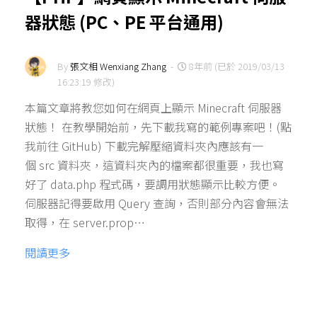
器狀態 (PC、PE 平台通用)
By
張文相 Wenxiang Zhang
-
8年前 (已於 2019/03/13
16:23:19 修改)
本篇文章將教您如何在網頁上顯示 Minecraft 伺服器
狀態！ 在教學開始前，先下載我寫的範例專案吧！(點
我前往 GitHub) 下載完解壓縮資料夾內應該有一
個 src 資料夾，這資料夾內的檔案都很重要，我也寫
好了 data.php 程式碼，要調用狀態顯示比較方便。
伺服器記得要啟用 Query 查詢，否則部分內容會無法
取得，在 server.prop…
閱讀更多