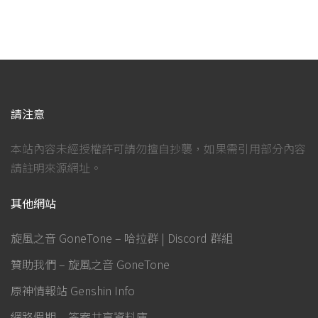
請注意
本站內容未經授權許可請勿擅自抄襲，如果需引用部分內容
請註明來源網址。
其他網站
旋風之音 GoneTone – 哈拉群 | Discord 群組
贊助我們 – 旋風之音 GoneTone
原神情報站 Genshin Info
網路假期 – 答案共享資料庫