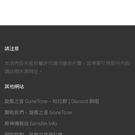
請注意
本站內容未經授權許可請勿擅自抄襲，如果需引用部分內容
請註明來源網址。
其他網站
旋風之音 GoneTone – 哈拉群 | Discord 群組
贊助我們 – 旋風之音 GoneTone
原神情報站 Genshin Info
網路假期 – 答案共享資料庫