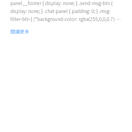
panel__footer { display: none; } .send-msg-btn {
display: none; } .chat-panel { padding: 0; } .msg-
filter-btn { /*background-color: rgba(255,0,0,0.7) …
閱讀更多