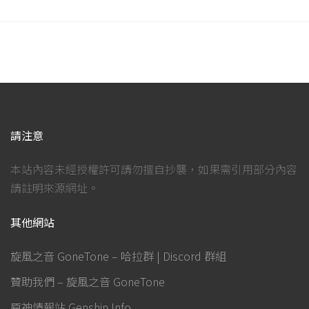
請注意
本站內容未經授權許可請勿擅自抄襲，如果需引用部分內容
請註明來源網址。
其他網站
旋風之音 GoneTone – 哈拉群 | Discord 群組
贊助我們 – 旋風之音 GoneTone
原神情報站 Genshin Info