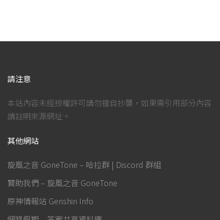
請注意
本站內容未經授權許可請勿擅自抄襲，如果需引用部分內容
請註明來源網址。
其他網站
旋風之音 GoneTone – 哈拉群 | Discord 群組
贊助我們 – 旋風之音 GoneTone
原神情報站 Genshin Info
網路假期 – 答案共享資料庫