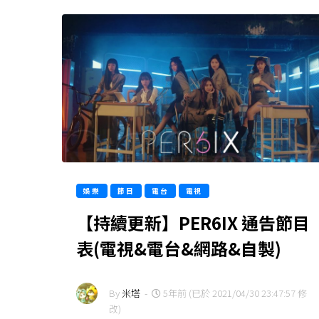
娛樂
節目
電台
電視
【持續更新】PER6IX 通告節目
表(電視&電台&網路&自製)
By
米塔
-
5年前 (已於 2021/04/30 23:47:57 修
改)