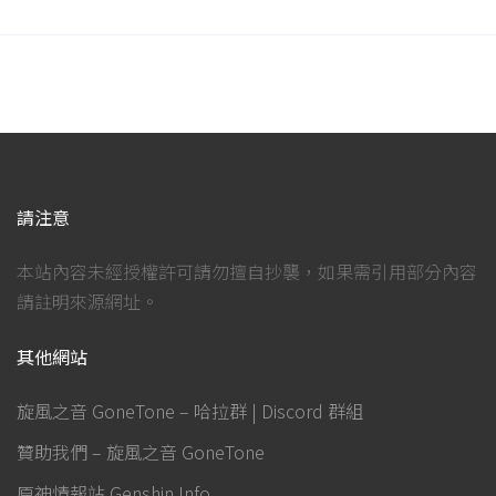
請注意
本站內容未經授權許可請勿擅自抄襲，如果需引用部分內容
請註明來源網址。
其他網站
旋風之音 GoneTone – 哈拉群 | Discord 群組
贊助我們 – 旋風之音 GoneTone
原神情報站 Genshin Info