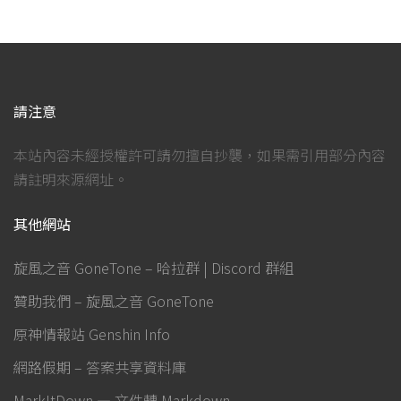
請注意
本站內容未經授權許可請勿擅自抄襲，如果需引用部分內容
請註明來源網址。
其他網站
旋風之音 GoneTone – 哈拉群 | Discord 群組
贊助我們 – 旋風之音 GoneTone
原神情報站 Genshin Info
網路假期 – 答案共享資料庫
MarkItDown — 文件轉 Markdown