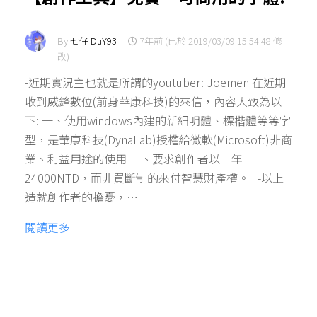
By
七仔 DuY93
-
7年前 (已於 2019/03/09 15:54:48 修
改)
-近期實況主也就是所謂的youtuber: Joemen 在近期
收到威鋒數位(前身華康科技)的來信，內容大致為以
下: 一、使用windows內建的新細明體、標楷體等等字
型，是華康科技(DynaLab)授權給微軟(Microsoft)非商
業、利益用途的使用 二、要求創作者以一年
24000NTD，而非買斷制的來付智慧財產權。 -以上
造就創作者的擔憂，…
閱讀更多