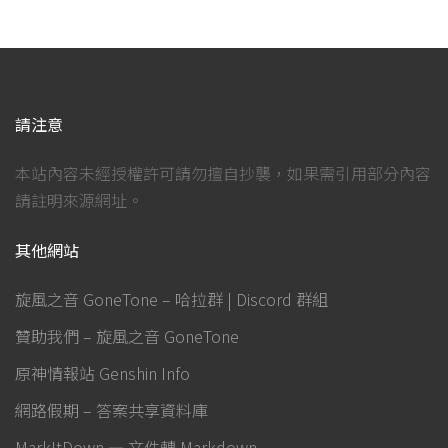
請注意
本站內容未經授權許可請勿擅自抄襲，如果需引用部分內容
請註明來源網址。
其他網站
旋風之音 GoneTone – 哈拉群 | Discord 群組
贊助我們 – 旋風之音 GoneTone
原神情報站 Genshin Info
網路假期 – 答案共享資料庫
MarkItDown — 文件轉 Markdown