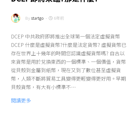
By
startgo
-
6年前
DCEP 中共政府即將推出全球第一個法定虛擬貨幣
DCEP 什麼是虛擬貨幣?什麼是法定貨幣? 虛擬貨幣已
存在世界上十幾年的時間您認識虛擬貨幣嗎? 自古以
來貨幣是用於兌換東西的一個標準、一個價值，貨幣
從貝殼到金屬到紙幣，現在又到了數位甚至虛擬貨
幣，人類不斷將貿易工具變得更輕變得更好用。早期
貝殼貨幣，有大有小標準不…
閱讀更多