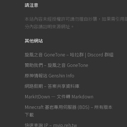
請注意
本站內容未經授權許可請勿擅自抄襲，如果需引用
分內容請註明來源網址。
其他網站
旋風之音 GoneTone – 哈拉群 | Discord 群組
贊助我們 – 旋風之音 GoneTone
原神情報站 Genshin Info
網路假期 – 答案共享資料庫
MarkItDown — 文件轉 Markdown
Minecraft 基岩專用伺服器 (BDS) – 所有版本
下載
快速查詢 IP – myip.reh.tw