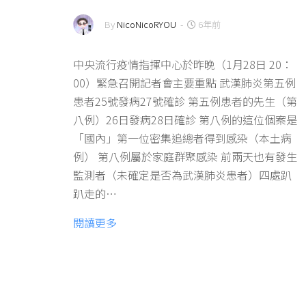
By
NicoNicoRYOU
-
6年前
中央流行疫情指揮中心於昨晚（1月28日 20：
00）緊急召開記者會主要重點 武漢肺炎第五例
患者25號發病27號確診 第五例患者的先生（第
八例）26日發病28日確診 第八例的這位個案是
「國內」第一位密集追總者得到感染（本土病
例） 第八例屬於家庭群聚感染 前兩天也有發生
監測者（未確定是否為武漢肺炎患者）四處趴
趴走的…
閱讀更多