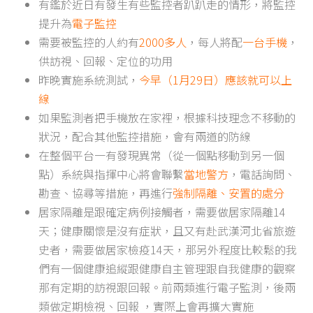
有鑑於近日有發生有些監控者趴趴走的情形，將監控
提升為
電子監控
需要被監控的人約有
2000多人
，每人將配
一台手機
，
供訪視、回報、定位的功用
昨晚實施系統測試，
今早（1月29日）應該就可以上
線
如果監測者把手機放在家裡，根據科技理念不移動的
狀況，配合其他監控措施，會有兩道的防線
在整個平台一有發現異常（從一個點移動到另一個
點）系統與指揮中心將會聯繫
當地警方
，電話詢問、
勘查、協尋等措施，再進行
強制隔離、安置的處分
居家隔離是跟確定病例接觸者，需要做居家隔離14
天；健康關懷是沒有症狀，且又有赴武漢河北省旅遊
史者，需要做居家檢疫14天，那另外程度比較鬆的我
們有一個健康追縱跟健康自主管理跟自我健康的觀察
那有定期的訪視跟回報。前兩類進行電子監測，後兩
類做定期檢視、回報 ，實際上會再擴大實施