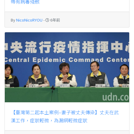
帶有病毒殘骸
By
NicoNicoRYOU
-
6年前
【臺灣第二起本土案例–妻子被丈夫傳染】丈夫在武
漢工作，症狀輕微，為漏網輕微症狀