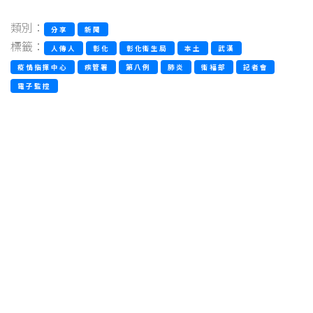
類別：
分享
新聞
標籤：
人傳人
彰化
彰化衛生局
本土
武漢
疫情指揮中心
疾管署
第八例
肺炎
衛福部
記者會
電子監控