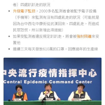
者）四處趴趴走的狀況
升級電子監控
，2000多名監測者會被配予電子設備
（手機等）來監測有沒有四處亂走的狀況（可能就是
因為台中西屯中康街從武漢回來，四處亂走，而造成
民眾恐慌，所以新增此項措施）
如果受監測者違反規定趴趴走，將會被
強制隔離
來安
置他
連續三天每天發放610萬的口罩，因應過年的生產線