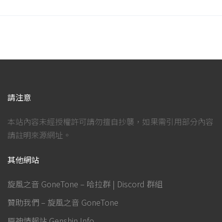
請注意
本站內容未經授權許可請勿擅自抄襲，如果需引用部分內容
請註明來源網址。
其他網站
旋風之音 GoneTone – 哈拉群 | Discord 群組
贊助我們 – 旋風之音 GoneTone
原神情報站 Genshin Info