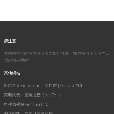
請注意
本站內容未經授權許可請勿擅自抄襲，如果需引用部分內容
請註明來源網址。
其他網站
旋風之音 GoneTone – 哈拉群 | Discord 群組
贊助我們 – 旋風之音 GoneTone
原神情報站 Genshin Info
網路假期 – 答案共享資料庫