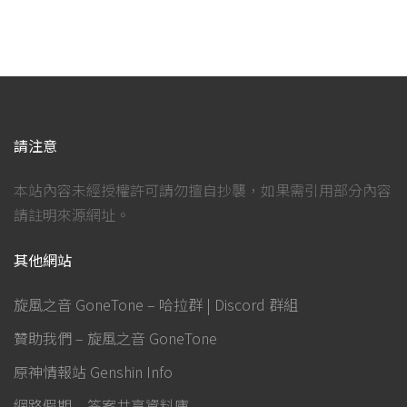
請注意
本站內容未經授權許可請勿擅自抄襲，如果需引用部分內容
請註明來源網址。
其他網站
旋風之音 GoneTone – 哈拉群 | Discord 群組
贊助我們 – 旋風之音 GoneTone
原神情報站 Genshin Info
網路假期 – 答案共享資料庫