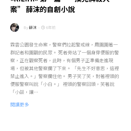
案” 薛沫的自創小說
By
薛沫
-
6年前
霖雲公園發生命案，警察們拉起警戒線，周圍圍著一
群記者和圍觀的民眾。 死者旁站了一個身穿便服的警
察，正在觀察死者，此時，有個男子正準備走進現
場，但被其他警察攔了下來。 「先生不好意思，這裡
禁止進入。」警察攔住他。 男子笑了笑，對著裡頭的
便服警察叫說「小白。」 裡頭的警察回頭，笑著說
「小燄，讓…
閱讀更多