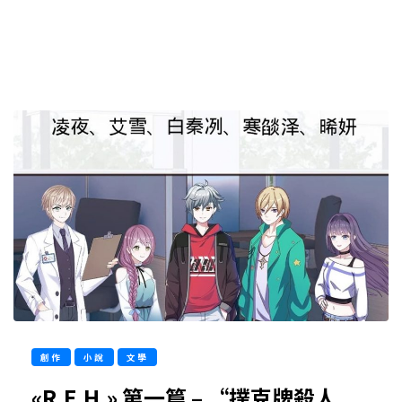
創作
小說
文學
«R.E.H.» 第一篇 – “撲克牌殺人