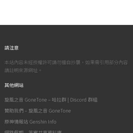
請注意
本站內容未經授權許可請勿擅自抄襲，如果需引用部分內容
請註明來源網址。
其他網站
旋風之音 GoneTone – 哈拉群 | Discord 群組
贊助我們 – 旋風之音 GoneTone
原神情報站 Genshin Info
網路假期 – 答案共享資料庫