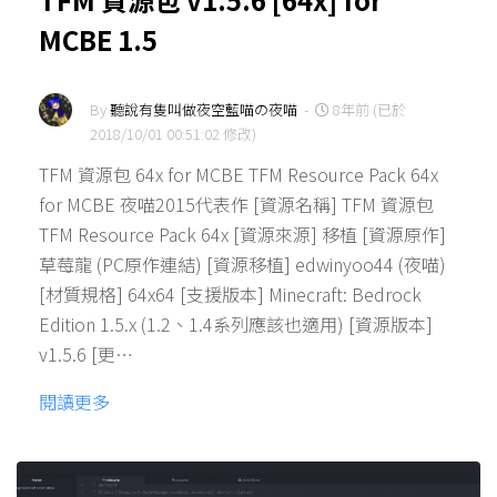
MCBE 1.5
By
聽說有隻叫做夜空藍喵の夜喵
-
8年前 (已於
2018/10/01 00:51:02 修改)
TFM 資源包 64x for MCBE TFM Resource Pack 64x
for MCBE 夜喵2015代表作 [資源名稱] TFM 資源包
TFM Resource Pack 64x [資源來源] 移植 [資源原作]
草莓龍 (PC原作連結) [資源移植] edwinyoo44 (夜喵)
[材質規格] 64x64 [支援版本] Minecraft: Bedrock
Edition 1.5.x (1.2、1.4系列應該也適用) [資源版本]
v1.5.6 [更…
閱讀更多