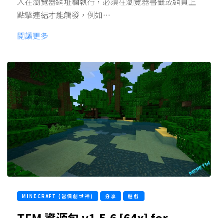
入在瀏覽器網址欄執行，必須在瀏覽器書籤或網頁上
點擊連結才能觸發，例如…
閱讀更多
MINECRAFT (當個創世神)
分享
遊戲
TFM 資源包 v1.5.6 [64x] for