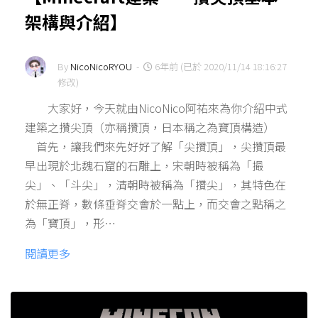
架構與介紹】
By
NicoNicoRYOU
-
6年前 (已於 2020/11/14 18:16:27
修改)
大家好，今天就由NicoNico阿祐來為你介紹中式
建築之攢尖頂（亦稱攢頂，日本稱之為寶頂構造）
首先，讓我們來先好好了解「尖攢頂」，尖攢頂最
早出現於北魏石窟的石雕上，宋朝時被稱為「撮
尖」、「斗尖」，清朝時被稱為「攢尖」，其特色在
於無正脊，數條垂脊交會於一點上，而交會之點稱之
為「寶頂」，形…
閱讀更多