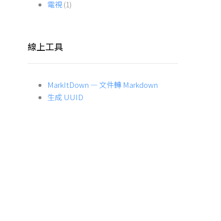
電視
(1)
線上工具
MarkItDown — 文件轉 Markdown
生成 UUID