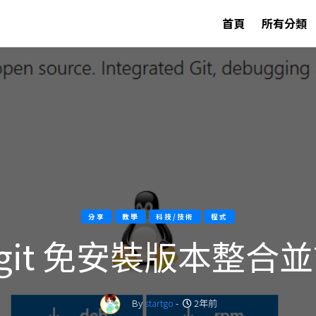
首頁
所有分類
分享
教學
科技/技術
程式
 與 git 免安裝版本整
By
startgo
-
2年前