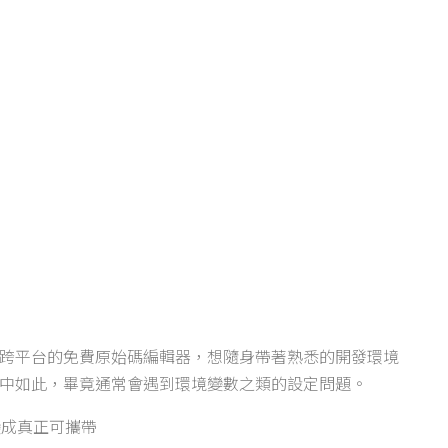
是一款由微軟開發且跨平台的免費原始碼編輯器，想隨身帶著熟悉的開發環境
想像中如此，畢竟通常會遇到環境變數之類的設定問題。
變成真正可攜帶