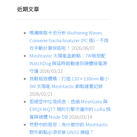
近期文章
鳴潮喚取卡池分析 Wuthering Waves
Convene Gacha Analyzer (PC 版)，不用
在手動計算保底啦！
2026/06/07
Meshtastic 太陽能盒節點：7W板搭配
WatchDog 與延時啟動達到硬體級電源
守護
2026/03/22
挑戰極致體積：打造 130×130mm 最小
3W 太陽能 Meshtastic 節點建置記錄
2026/03/21
拒絕空中垃圾訊息：透過 MeshGate 與
EMQX MQTT 規則引擎守護你的 LoRa 頻
寬與硬體 Node DB
2026/03/14
荒野中的燈塔：為什麼你的 Meshtastic
野外節點必須安裝 GNSS 模組？