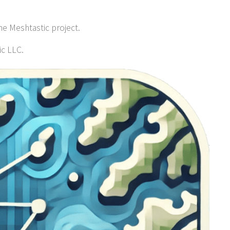
the Meshtastic project.
ic LLC.