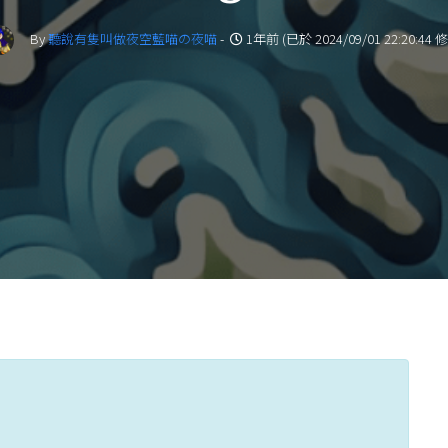
By
聽說有隻叫做夜空藍喵の夜喵
-
1年前 (已於 2024/09/01 22:20:44 