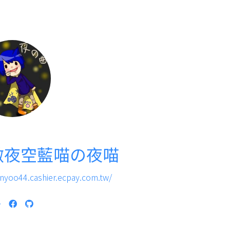
做夜空藍喵の夜喵
inyoo44.cashier.ecpay.com.tw/