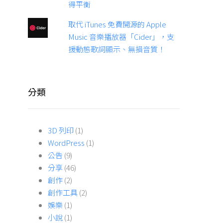
得平衡
取代 iTunes 免費開源的 Apple
Music 音樂播放器「Cider」，支
援動態歌詞顯示、無損音質！
分類
3D 列印
(1)
WordPress
(1)
公告
(9)
分享
(46)
創作
(2)
創作工具
(2)
娛樂
(1)
小說
(1)