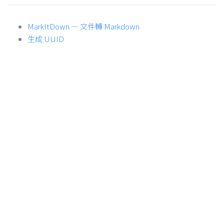
MarkItDown — 文件轉 Markdown
生成 UUID