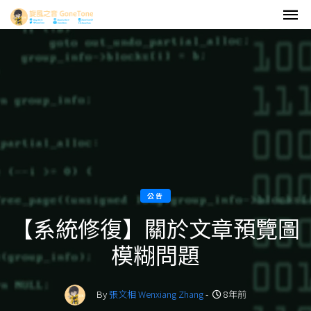
公告
【系統修復】關於文章預覽圖
模糊問題
By
張文相 Wenxiang Zhang
-
8年前