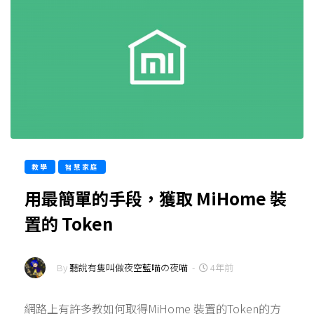
教學
智慧家庭
用最簡單的手段，獲取 MiHome 裝
置的 Token
By
聽說有隻叫做夜空藍喵の夜喵
-
4年前
網路上有許多教如何取得MiHome 裝置的Token的方