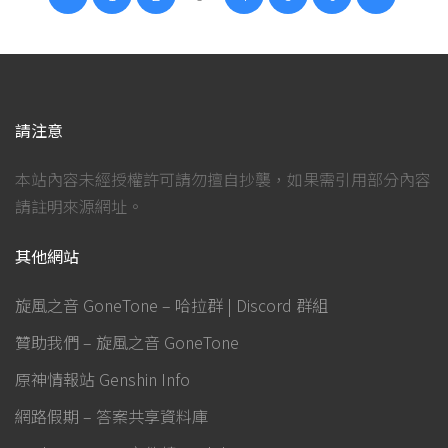
請注意
本站內容未經授權許可請勿擅自抄襲，如果需引用部分內容
請註明來源網址。
其他網站
旋風之音 GoneTone – 哈拉群 | Discord 群組
贊助我們 – 旋風之音 GoneTone
原神情報站 Genshin Info
網路假期 – 答案共享資料庫