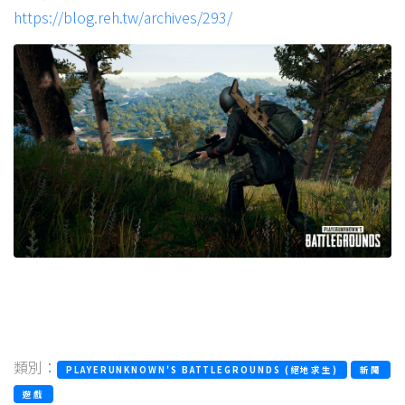
https://blog.reh.tw/archives/293/
類別：
PLAYERUNKNOWN'S BATTLEGROUNDS (絕地求生)
新聞
遊戲