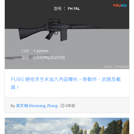
PUBG 絕地求生未加入內容曝光，新動作、武器及載
具！
By
張文相 Wenxiang Zhang
-
8年前