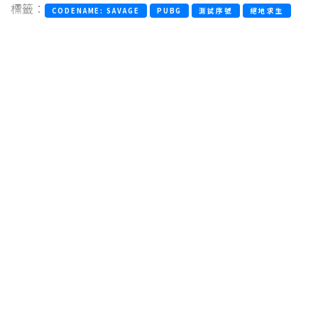
標籤：
CODENAME: SAVAGE
PUBG
測試序號
絕地求生