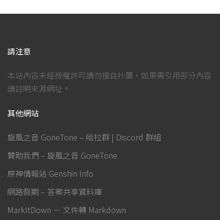
請注意
本站內容未經授權許可請勿擅自抄襲，如果需引用部分內容
請註明來源網址。
其他網站
旋風之音 GoneTone – 哈拉群 | Discord 群組
贊助我們 – 旋風之音 GoneTone
原神情報站 Genshin Info
網路假期 – 答案共享資料庫
MarkItDown — 文件轉 Markdown