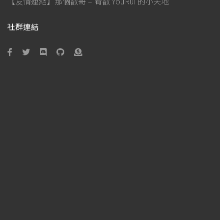
【友情連結】那個叡哥 – 宥叡 YouRui 的小天地
社群連結